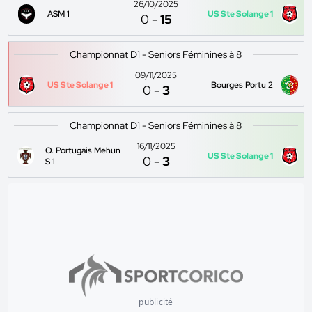
26/10/2025
ASM 1
US Ste Solange 1
0
-
15
Championnat D1 - Seniors Féminines à 8
09/11/2025
US Ste Solange 1
Bourges Portu 2
0
-
3
Championnat D1 - Seniors Féminines à 8
16/11/2025
O. Portugais Mehun
US Ste Solange 1
0
-
3
S 1
publicité