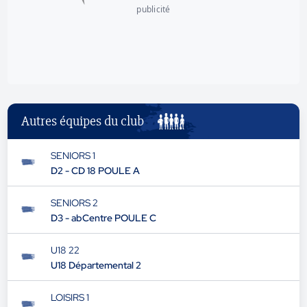
publicité
Autres équipes du club
SENIORS 1
D2 - CD 18 POULE A
SENIORS 2
D3 - abCentre POULE C
U18 22
U18 Départemental 2
LOISIRS 1