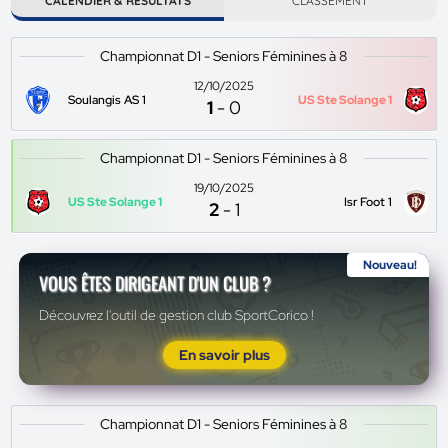
CALENDIER & RÉSULTATS
CLASSEMENT
Championnat D1 - Seniors Féminines à 8
12/10/2025
Soulangis AS 1
US Ste Solange 1
1
-
0
Championnat D1 - Seniors Féminines à 8
19/10/2025
US Ste Solange 1
Isr Foot 1
2
-
1
Nouveau!
VOUS ÊTES DIRIGEANT D'UN CLUB ?
Découvrez l'outil de gestion club SportCorico !
En savoir plus
Championnat D1 - Seniors Féminines à 8