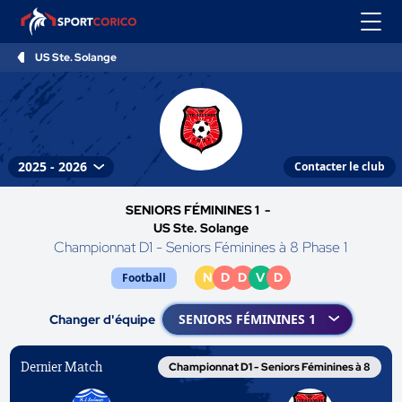
US Ste. Solange
Contacter le club
SENIORS FÉMININES 1 -
US Ste. Solange
Championnat D1 - Seniors Féminines à 8 Phase 1
N
D
D
V
D
Football
Changer d'équipe
Dernier Match
Championnat D1 - Seniors Féminines à 8