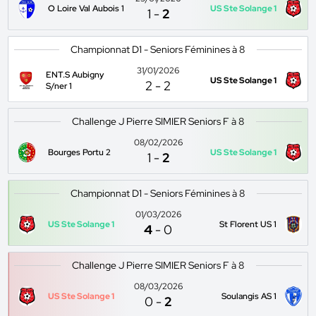
O Loire Val Aubois 1
US Ste Solange 1
1
-
2
Championnat D1 - Seniors Féminines à 8
31/01/2026
ENT.S Aubigny
US Ste Solange 1
2
-
2
S/ner 1
Challenge J Pierre SIMIER Seniors F à 8
08/02/2026
Bourges Portu 2
US Ste Solange 1
1
-
2
Championnat D1 - Seniors Féminines à 8
01/03/2026
US Ste Solange 1
St Florent US 1
4
-
0
Challenge J Pierre SIMIER Seniors F à 8
08/03/2026
US Ste Solange 1
Soulangis AS 1
0
-
2