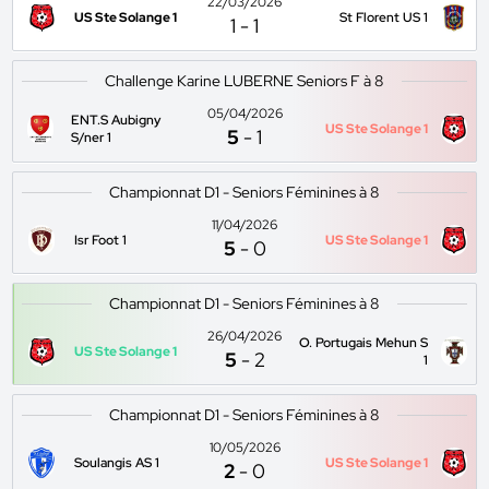
22/03/2026
US Ste Solange 1
St Florent US 1
1
-
1
Challenge Karine LUBERNE Seniors F à 8
05/04/2026
ENT.S Aubigny
US Ste Solange 1
5
-
1
S/ner 1
Championnat D1 - Seniors Féminines à 8
11/04/2026
Isr Foot 1
US Ste Solange 1
5
-
0
Championnat D1 - Seniors Féminines à 8
26/04/2026
O. Portugais Mehun S
US Ste Solange 1
5
-
2
1
Championnat D1 - Seniors Féminines à 8
10/05/2026
Soulangis AS 1
US Ste Solange 1
2
-
0