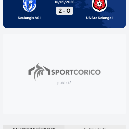
10/05/2026
2
-
0
Soulangis AS 1
US Ste Solange 1
publicité