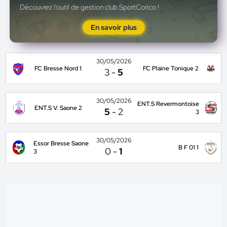
Découvrez l'outil de gestion club SportCorico !
En savoir plus
30/05/2026
FC Bresse Nord 1
FC Plaine Tonique 2
3
-
5
30/05/2026
ENT.S Revermontoise
ENT.S V. Saone 2
5
-
2
3
30/05/2026
Essor Bresse Saone
B F 01 1
0
-
1
3