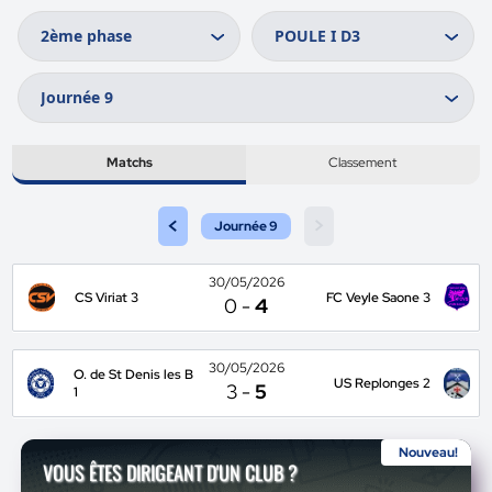
Matchs
Classement
<
>
Journée 9
30/05/2026
CS Viriat 3
FC Veyle Saone 3
0
-
4
30/05/2026
O. de St Denis les B
US Replonges 2
3
-
5
1
Nouveau!
VOUS ÊTES DIRIGEANT D'UN CLUB ?