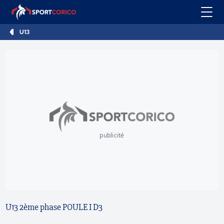
U13
publicité
U13 2ème phase POULE I D3