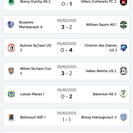
Breny Oulchy AS 2
Villers Cotterets FC 2
0
-
1
05/10/2025
Bruyeres
William Saurin AS 1
3
-
2
Montberault 4
05/10/2025
Aulnois Ss/laon US
Chemin des Dames
0
-
4
3
US 3
05/10/2025
Athies Ss/laon Cso
Vallee Ailette US 2
3
-
2
3
05/10/2025
Liesse Marais 1
Barenton AS 3
0
-
2
05/10/2025
Bellicourt ASF 1
Brissy Hamegicourt 3
1
-
1