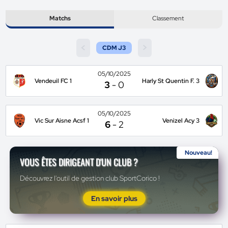
Matchs
Classement
<
>
CDM J3
05/10/2025
Vendeuil FC 1
Harly St Quentin F. 3
3
-
0
05/10/2025
Vic Sur Aisne Acsf 1
Venizel Acy 3
6
-
2
Nouveau!
VOUS ÊTES DIRIGEANT D'UN CLUB ?
Découvrez l'outil de gestion club SportCorico !
En savoir plus