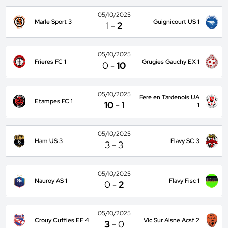
05/10/2025
Marle Sport 3
Guignicourt US 1
1
-
2
05/10/2025
Frieres FC 1
Grugies Gauchy EX 1
0
-
10
05/10/2025
Fere en Tardenois UA
Etampes FC 1
10
-
1
1
05/10/2025
Ham US 3
Flavy SC 3
3
-
3
05/10/2025
Nauroy AS 1
Flavy Fisc 1
0
-
2
05/10/2025
Crouy Cuffies EF 4
Vic Sur Aisne Acsf 2
3
-
0