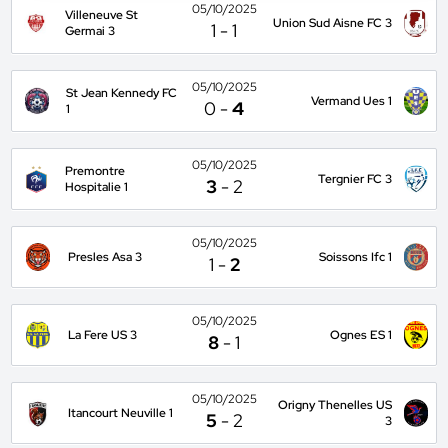
05/10/2025
Villeneuve St
Union Sud Aisne FC 3
1
-
1
Germai 3
05/10/2025
St Jean Kennedy FC
Vermand Ues 1
0
-
4
1
05/10/2025
Premontre
Tergnier FC 3
3
-
2
Hospitalie 1
05/10/2025
Presles Asa 3
Soissons Ifc 1
1
-
2
05/10/2025
La Fere US 3
Ognes ES 1
8
-
1
05/10/2025
Origny Thenelles US
Itancourt Neuville 1
5
-
2
3