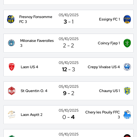
05/10/2025
Fresnoy Fonsomme
Essigny FC 1
3
-
1
FC 3
05/10/2025
Milonaise Faverolles
Coincy Fjep 1
2
-
2
3
05/10/2025
Laon US 4
Crepy Vivaise US 4
12
-
3
05/10/2025
St Quentin O. 4
Chauny US 1
9
-
2
05/10/2025
Chery les Pouily FFC
Laon Asptt 2
0
-
4
3
05/10/2025