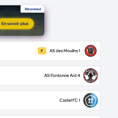
Nouveau!
En savoir plus
AS des Moulins 1
F
AS Fontonne Ant 4
Castel FC 1