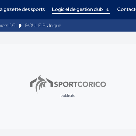
a gazette des sports
Logiciel de gestion club
Contact
iors D5
POULE B Unique
publicité