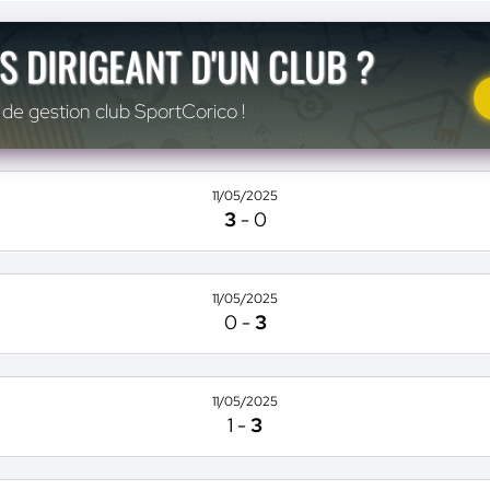
S DIRIGEANT D'UN CLUB ?
 de gestion club SportCorico !
11/05/2025
3
-
0
11/05/2025
0
-
3
11/05/2025
1
-
3