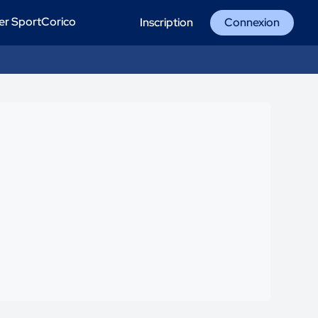
er SportCorico
Inscription
Connexion