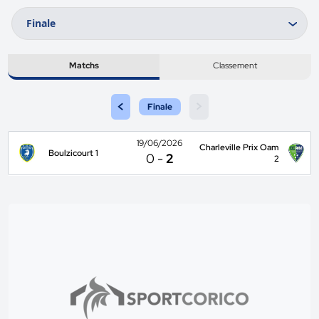
Matchs
Classement
<
>
Finale
19/06/2026
Charleville Prix Oam
Boulzicourt 1
0
-
2
2