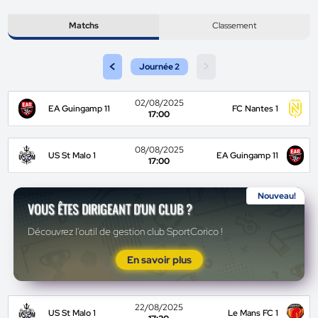
Matchs
Classement
<
>
Journée 2
02/08/2025
EA Guingamp 11
FC Nantes 1
17:00
08/08/2025
US St Malo 1
EA Guingamp 11
17:00
Nouveau!
VOUS ÊTES DIRIGEANT D'UN CLUB ?
Découvrez l'outil de gestion club SportCorico !
En savoir plus
22/08/2025
US St Malo 1
Le Mans FC 1