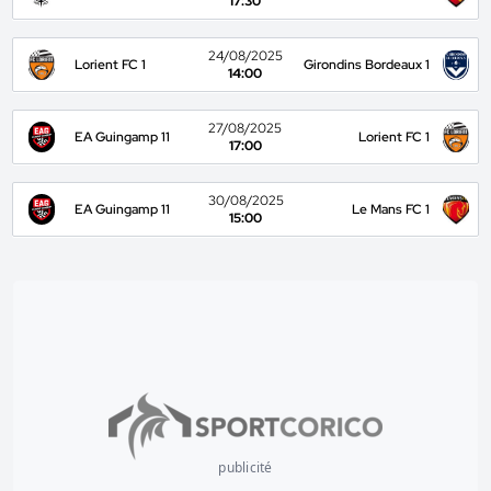
17:30
24/08/2025
Lorient FC 1
Girondins Bordeaux 1
14:00
27/08/2025
EA Guingamp 11
Lorient FC 1
17:00
30/08/2025
EA Guingamp 11
Le Mans FC 1
15:00
publicité