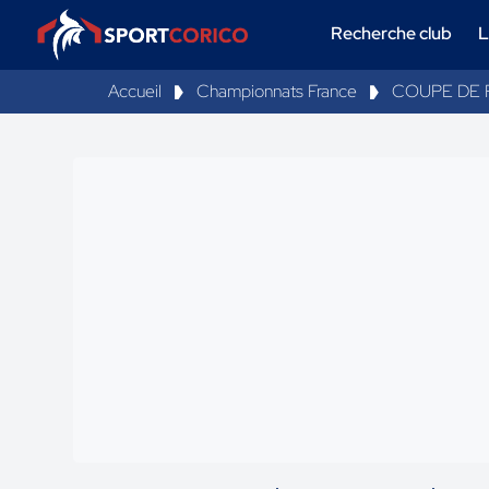
Recherche club
L
Accueil
Championnats France
COUPE DE 