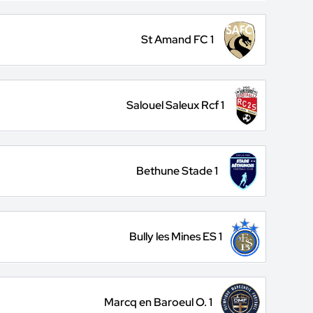
St Amand FC 1
Salouel Saleux Rcf 1
Bethune Stade 1
Bully les Mines ES 1
Marcq en Baroeul O. 1