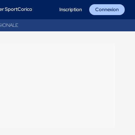
er SportCorico
Inscription
Connexion
GIONALE