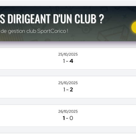
S DIRIGEANT D'UN CLUB ?
 de gestion club SportCorico !
25/10/2025
1
-
4
25/10/2025
1
-
2
26/10/2025
1
-
0