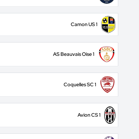
Camon US 1
AS Beauvais Oise 1
Coquelles SC 1
Avion CS 1