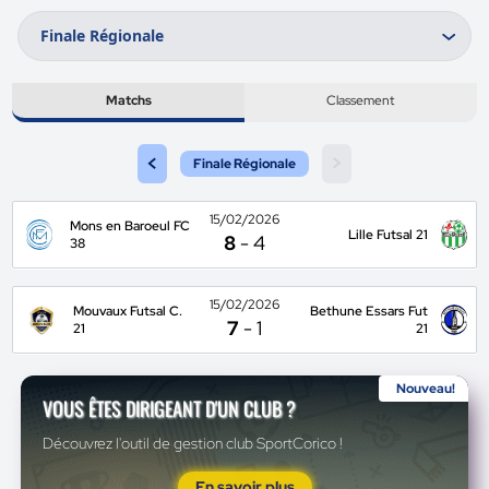
Matchs
Classement
<
>
Finale Régionale
15/02/2026
Mons en Baroeul FC
Lille Futsal 21
8
-
4
38
15/02/2026
Mouvaux Futsal C.
Bethune Essars Fut
7
-
1
21
21
Nouveau!
VOUS ÊTES DIRIGEANT D'UN CLUB ?
Découvrez l'outil de gestion club SportCorico !
En savoir plus