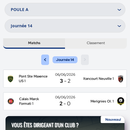
Matchs
Classement
<
>
Journée 14
06/06/2026
Pont Ste Maxence
Itancourt Neuville 1
3
-
2
US 1
06/06/2026
Calais Marck
Merignies Ol. 1
2
-
0
Formati 1
Nouveau!
VOUS ÊTES DIRIGEANT D'UN CLUB ?