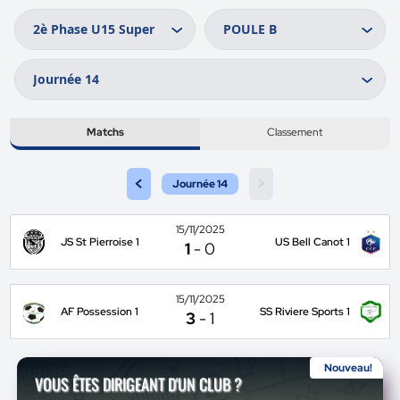
Matchs
Classement
<
>
Journée 14
15/11/2025
JS St Pierroise 1
US Bell Canot 1
1
-
0
15/11/2025
AF Possession 1
SS Riviere Sports 1
3
-
1
Nouveau!
VOUS ÊTES DIRIGEANT D'UN CLUB ?