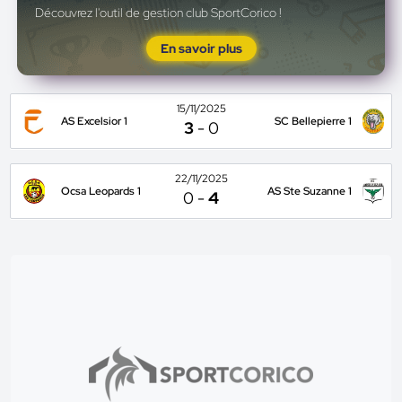
Découvrez l'outil de gestion club SportCorico !
En savoir plus
15/11/2025
AS Excelsior 1
SC Bellepierre 1
3
-
0
22/11/2025
Ocsa Leopards 1
AS Ste Suzanne 1
0
-
4