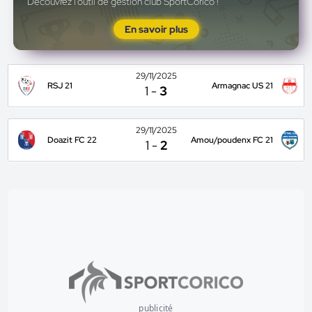
Découvrez l'outil de gestion club SportCorico !
En savoir plus
29/11/2025
RSJ 21
Armagnac US 21
1
-
3
29/11/2025
Doazit FC 22
Amou/poudenx FC 21
1
-
2
publicité