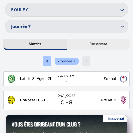
Matchs
Classement
<
>
Journée 7
29/11/2025
Latrille St Agnet 21
Exempt
-
29/11/2025
Chalosse FC 21
Aire VA 21
0
-
8
Nouveau!
VOUS ÊTES DIRIGEANT D'UN CLUB ?