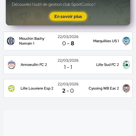
Découvrez l'outil de gestion club SportCorico !
En savoir plus
22/03/2026
Mouchin Bachy
Marquillies US 1
0
-
8
Nomain 1
22/03/2026
Annoeullin FC 2
Lille Sud FC 2
1
-
1
22/03/2026
Lille Louviere Esp 2
Cysoing WB Eac 2
2
-
0