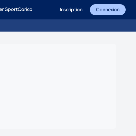
er SportCorico
Inscription
Connexion