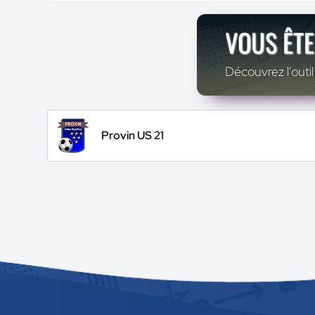
VOUS ÊTE
Découvrez l'outil
Provin US 21