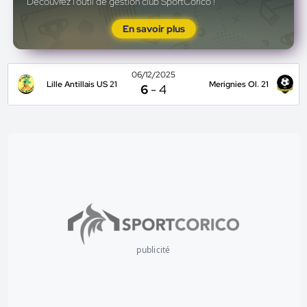
Découvrez l'outil de gestion club SportCorico !
En savoir plus
06/12/2025
Lille Antillais US 21
Merignies Ol. 21
6
-
4
publicité