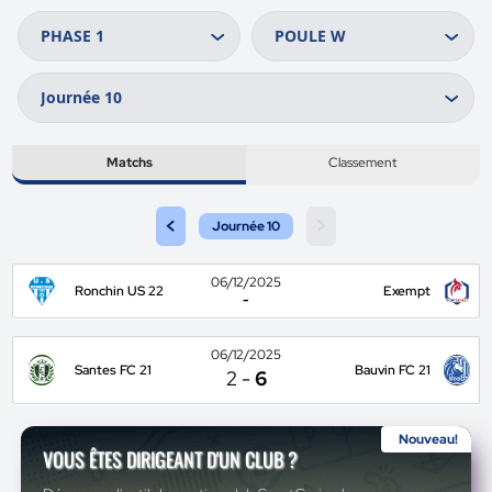
Matchs
Classement
<
>
Journée 10
06/12/2025
Ronchin US 22
Exempt
-
06/12/2025
Santes FC 21
Bauvin FC 21
2
-
6
Nouveau!
VOUS ÊTES DIRIGEANT D'UN CLUB ?