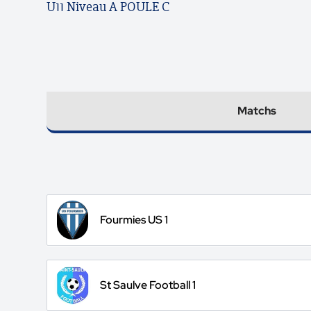
U11 Niveau A POULE C
Matchs
Fourmies US 1
St Saulve Football 1