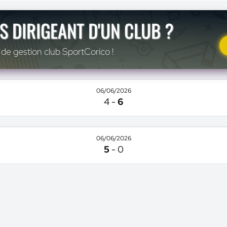
S DIRIGEANT D'UN CLUB ?
 de gestion club SportCorico !
06/06/2026
4
-
6
06/06/2026
5
-
0