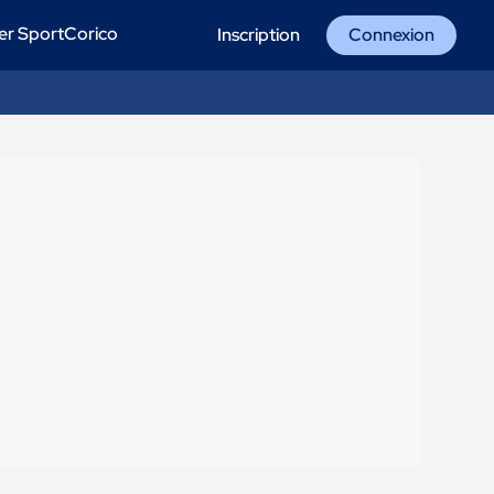
er SportCorico
Inscription
Connexion