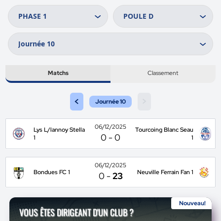
Matchs
Classement
<
>
Journée 10
06/12/2025
Lys L/lannoy Stella
Tourcoing Blanc Seau
0
-
0
1
1
06/12/2025
Bondues FC 1
Neuville Ferrain Fan 1
0
-
23
Nouveau!
VOUS ÊTES DIRIGEANT D'UN CLUB ?