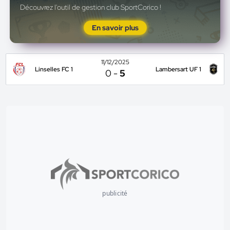
Découvrez l'outil de gestion club SportCorico !
En savoir plus
11/12/2025
Linselles FC 1
Lambersart UF 1
0
-
5
publicité