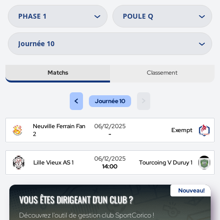
Matchs
Classement
<
>
Journée 10
Neuville Ferrain Fan
06/12/2025
Exempt
2
-
06/12/2025
Lille Vieux AS 1
Tourcoing V Duruy 1
14:00
Nouveau!
VOUS ÊTES DIRIGEANT D'UN CLUB ?
Découvrez l'outil de gestion club SportCorico !