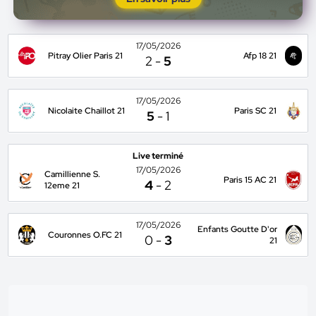
17/05/2026
Pitray Olier Paris 21
Afp 18 21
2
-
5
17/05/2026
Nicolaite Chaillot 21
Paris SC 21
5
-
1
Live terminé
17/05/2026
Camillienne S.
Paris 15 AC 21
4
-
2
12eme 21
17/05/2026
Enfants Goutte D'or
Couronnes O.FC 21
0
-
3
21