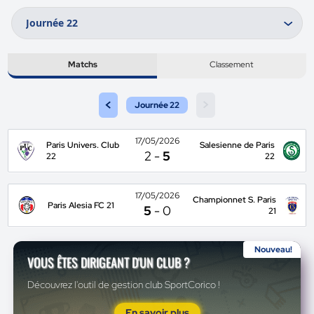
Matchs
Classement
<
>
Journée 22
17/05/2026
Paris Univers. Club
Salesienne de Paris
2
-
5
22
22
17/05/2026
Championnet S. Paris
Paris Alesia FC 21
5
-
0
21
Nouveau!
VOUS ÊTES DIRIGEANT D'UN CLUB ?
Découvrez l'outil de gestion club SportCorico !
En savoir plus