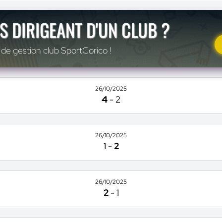
S DIRIGEANT D'UN CLUB ?
 de gestion club SportCorico !
26/10/2025
4
-
2
26/10/2025
1
-
2
26/10/2025
2
-
1