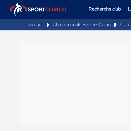
Recherche club
L
Accueil
Championnats Pas-de-Calais
Coup