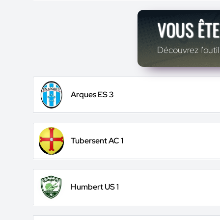
VOUS ÊTE
Découvrez l'outil
Arques ES 3
Tubersent AC 1
Humbert US 1