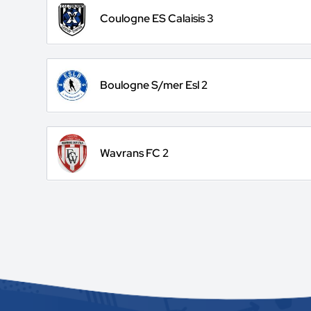
Coulogne ES Calaisis 3
Boulogne S/mer Esl 2
Wavrans FC 2