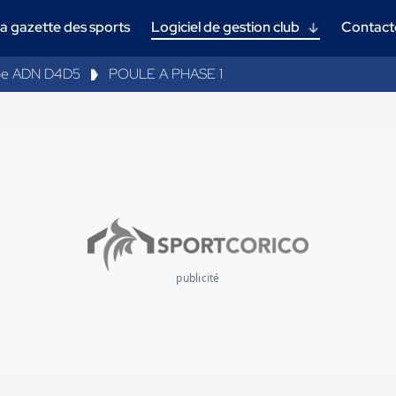
a gazette des sports
Logiciel de gestion club
Contact
e ADN D4D5
POULE A PHASE 1
publicité