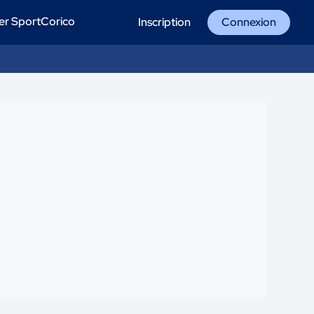
er SportCorico
Inscription
Connexion