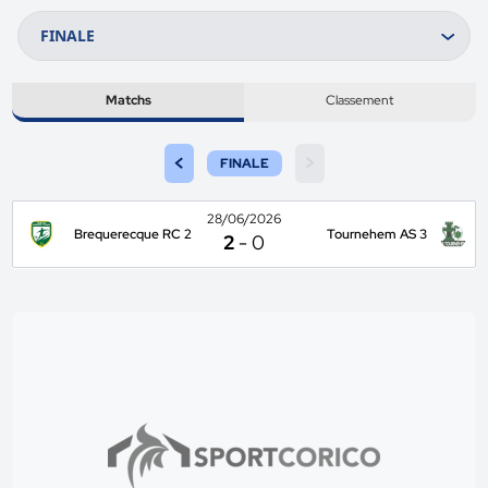
Matchs
Classement
<
>
FINALE
28/06/2026
Brequerecque RC 2
Tournehem AS 3
2
-
0