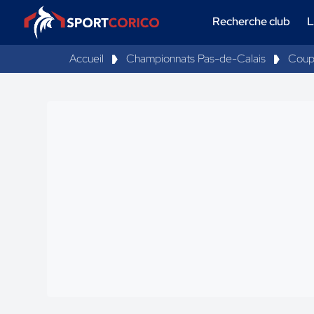
Recherche club
L
Accueil
Championnats Pas-de-Calais
Coup