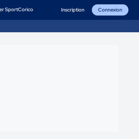
er SportCorico
Inscription
Connexion