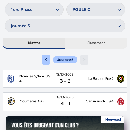
Matchs
Classement
<
>
Journée 5
18/10/2025
Noyelles S/lens US
La Bassee Fce 2
3
-
2
4
18/10/2025
Courrieres AS 2
Carvin Ruch US 4
4
-
1
Nouveau!
VOUS ÊTES DIRIGEANT D'UN CLUB ?