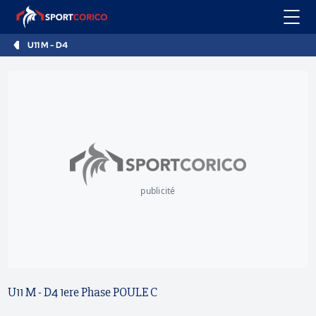
U11 M - D4
publicité
U11 M - D4 1ere Phase POULE C