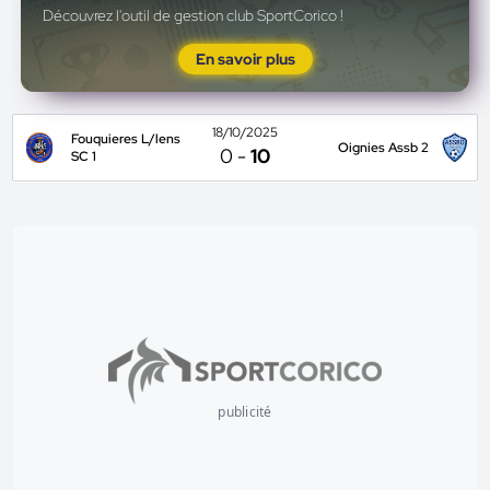
Découvrez l'outil de gestion club SportCorico !
En savoir plus
18/10/2025
Fouquieres L/lens
Oignies Assb 2
0
-
10
SC 1
publicité