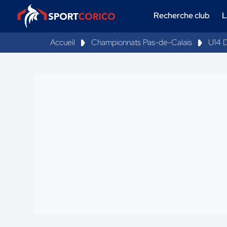
Recherche club
L
Accueil
Championnats Pas-de-Calais
U14 