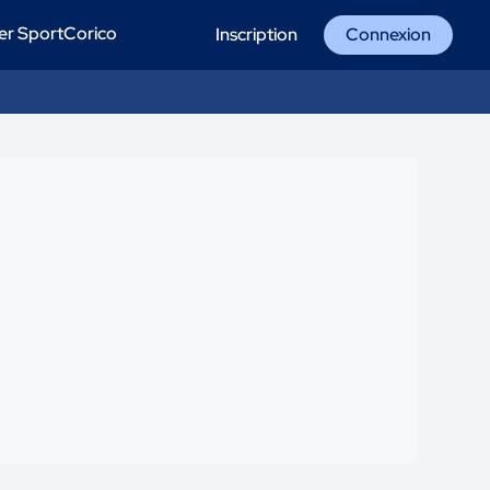
er SportCorico
Inscription
Connexion