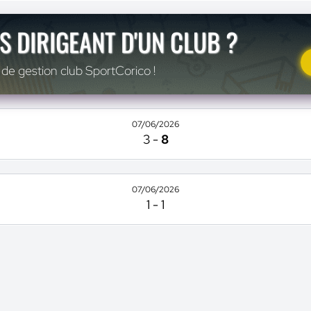
S DIRIGEANT D'UN CLUB ?
 de gestion club SportCorico !
07/06/2026
3
-
8
07/06/2026
1
-
1