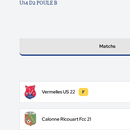
U14 D2 POULE B
Matchs
Vermelles US 22
F
Calonne Ricouart Fcc 21