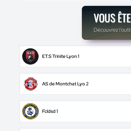
VOUS ÊTE
Découvrez l'outil
ET.S Trinite Lyon 1
AS de Montchat Lyo 2
Fcldsd 1