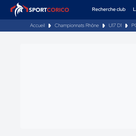
Recherche club
L
Accueil
Championnats Rhône
U17 D1
P