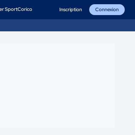
er SportCorico
Inscription
Connexion