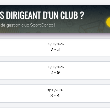
S DIRIGEANT D'UN CLUB ?
 de gestion club SportCorico !
30/05/2026
7
-
3
30/05/2026
2
-
9
31/05/2026
3
-
4