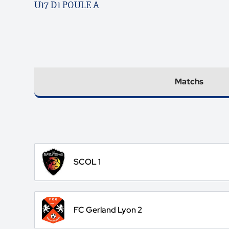
U17 D1 POULE A
Matchs
SCOL 1
FC Gerland Lyon 2