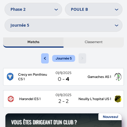
Matchs
Classement
<
>
Journée 5
01/11/2025
Crecy en Ponthieu
Gamaches AS 1
0
-
4
CS 1
01/11/2025
Harondel ES 1
Neuilly L'hopital US 1
2
-
2
Nouveau!
VOUS ÊTES DIRIGEANT D'UN CLUB ?