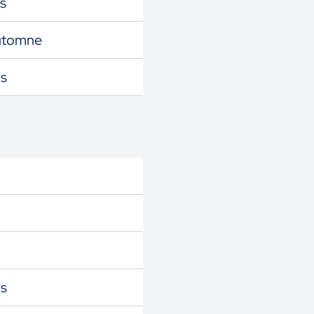
s
utomne
s
s