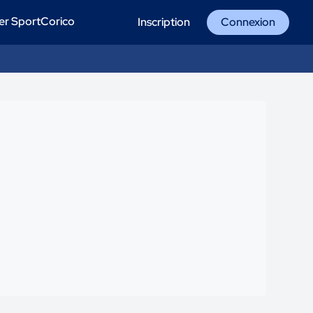
er SportCorico
Inscription
Connexion