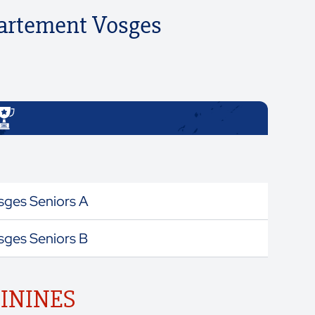
partement Vosges
ges Seniors A
ges Seniors B
ININES