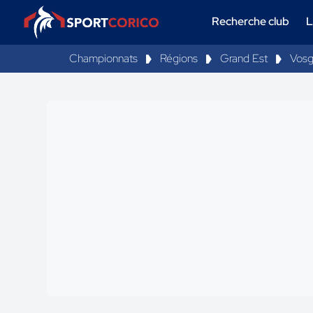
Recherche club
L
Championnats
Régions
Grand Est
Vos