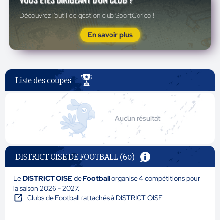
Découvrez l'outil de gestion club SportCorico !
En savoir plus
Liste des coupes
Aucun résultat
DISTRICT OISE DE FOOTBALL (60)
Le
DISTRICT OISE
de
Football
organise 4 compétitions pour
la saison 2026 - 2027.
Clubs de Football rattachés à DISTRICT OISE