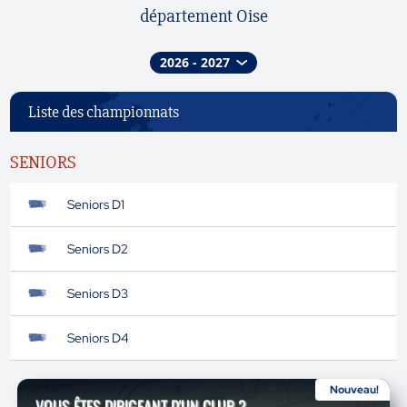
département Oise
Liste des championnats
SENIORS
Seniors D1
Seniors D2
Seniors D3
Seniors D4
Nouveau!
VOUS ÊTES DIRIGEANT D'UN CLUB ?