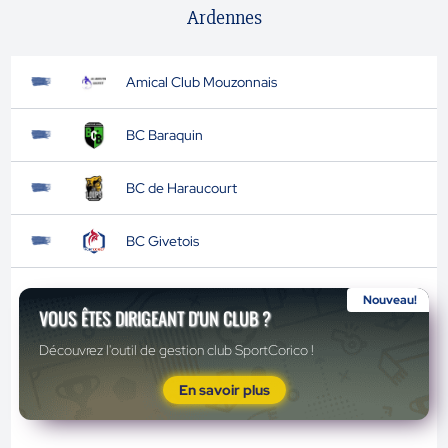
Ardennes
Amical Club Mouzonnais
BC Baraquin
BC de Haraucourt
BC Givetois
Nouveau!
VOUS ÊTES DIRIGEANT D'UN CLUB ?
Découvrez l'outil de gestion club SportCorico !
En savoir plus