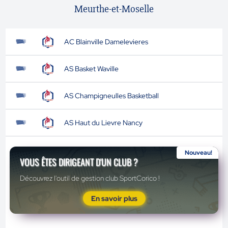
Meurthe-et-Moselle
AC Blainville Damelevieres
AS Basket Waville
AS Champigneulles Basketball
AS Haut du Lievre Nancy
Nouveau!
VOUS ÊTES DIRIGEANT D'UN CLUB ?
Découvrez l'outil de gestion club SportCorico !
En savoir plus