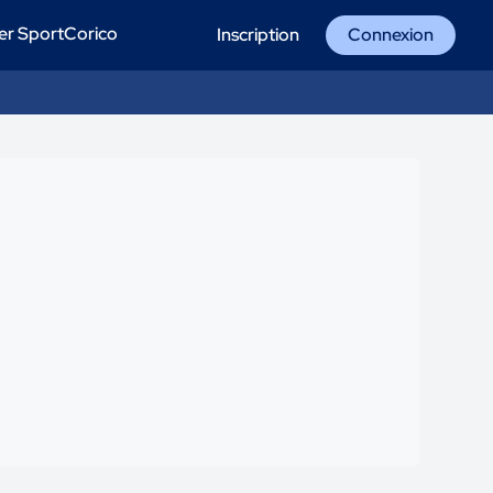
er SportCorico
Inscription
Connexion