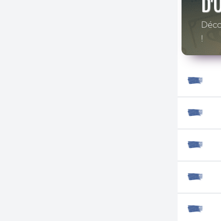
D'
Décou
!