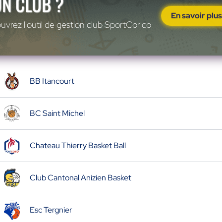
UN CLUB ?
En savoir plu
vrez l'outil de gestion club SportCorico
BB Itancourt
BC Saint Michel
Chateau Thierry Basket Ball
Club Cantonal Anizien Basket
Esc Tergnier