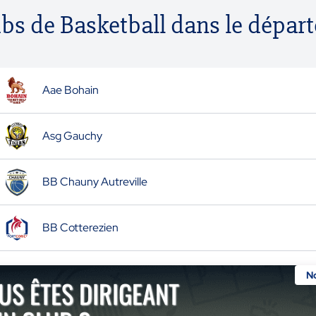
ubs de Basketball dans le dépa
Aae Bohain
Asg Gauchy
BB Chauny Autreville
BB Cotterezien
N
US ÊTES DIRIGEANT