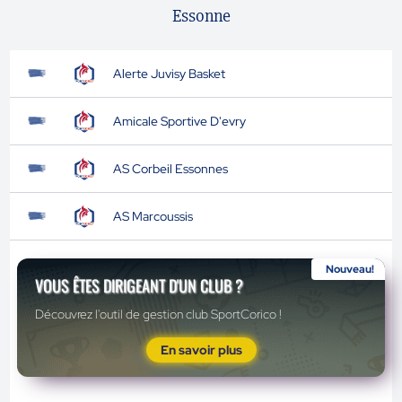
Essonne
Alerte Juvisy Basket
Amicale Sportive D'evry
AS Corbeil Essonnes
AS Marcoussis
Nouveau!
VOUS ÊTES DIRIGEANT D'UN CLUB ?
Découvrez l'outil de gestion club SportCorico !
En savoir plus