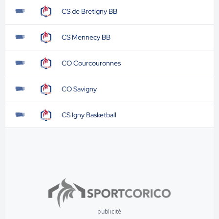
CS de Bretigny BB
CS Mennecy BB
CO Courcouronnes
CO Savigny
CS Igny Basketball
publicité