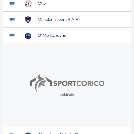
M2v
Maublanc Team B.A.R
O. Montchevrier
publicité