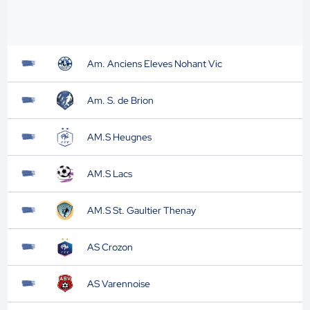
Am. Anciens Eleves Nohant Vic
Am. S. de Brion
AM.S Heugnes
AM.S Lacs
AM.S St. Gaultier Thenay
AS Crozon
AS Varennoise