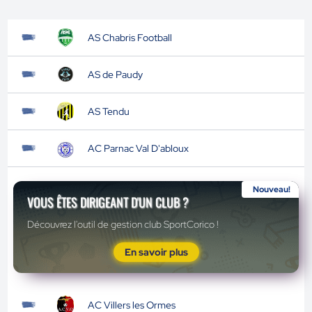
AS Chabris Football
AS de Paudy
AS Tendu
AC Parnac Val D'abloux
Nouveau!
VOUS ÊTES DIRIGEANT D'UN CLUB ?
Découvrez l'outil de gestion club SportCorico !
En savoir plus
AC Villers les Ormes