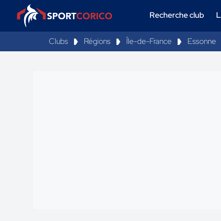
Recherche club
L
Clubs
Régions
Île-de-France
Essonne