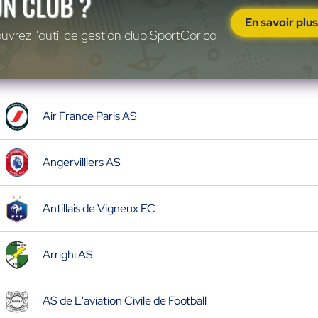
UN CLUB ?
En savoir plu
vrez l'outil de gestion club SportCorico
Air France Paris AS
Angervilliers AS
Antillais de Vigneux FC
Arrighi AS
AS de L'aviation Civile de Football