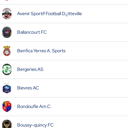
Avenir Sportif Football D¿itteville
Ballancourt FC
Benfica Yerres A. Sports
Bergeries AS
Bievres AC
Bondoufle Am.C.
Boussy-quincy FC