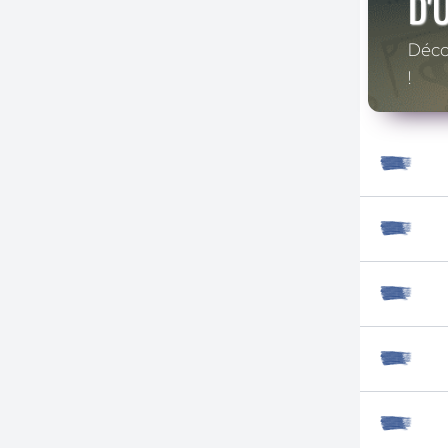
D'
Décou
!