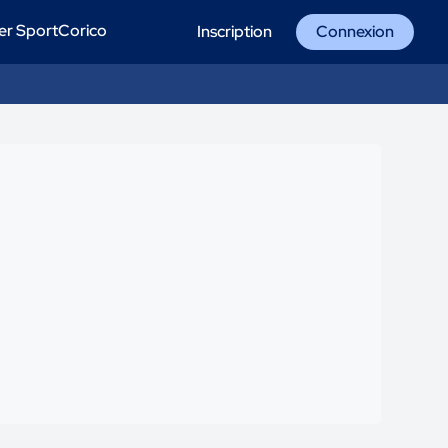
er SportCorico
Inscription
Connexion