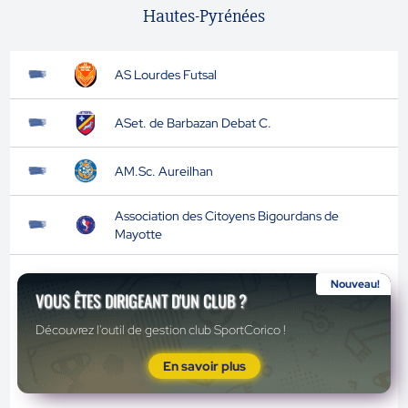
Hautes-Pyrénées
AS Lourdes Futsal
ASet. de Barbazan Debat C.
AM.Sc. Aureilhan
Association des Citoyens Bigourdans de
Mayotte
Nouveau!
VOUS ÊTES DIRIGEANT D'UN CLUB ?
Découvrez l'outil de gestion club SportCorico !
En savoir plus