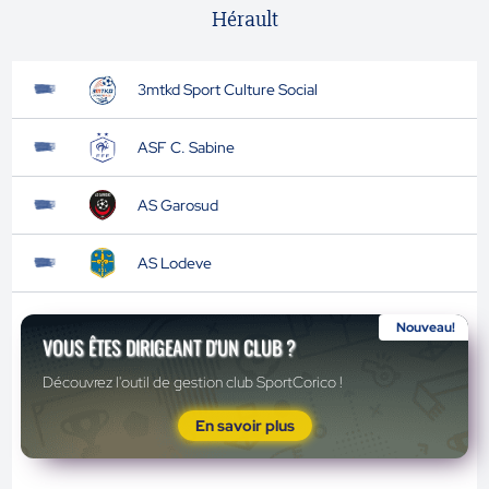
Hérault
3mtkd Sport Culture Social
ASF C. Sabine
AS Garosud
AS Lodeve
Nouveau!
VOUS ÊTES DIRIGEANT D'UN CLUB ?
Découvrez l'outil de gestion club SportCorico !
En savoir plus