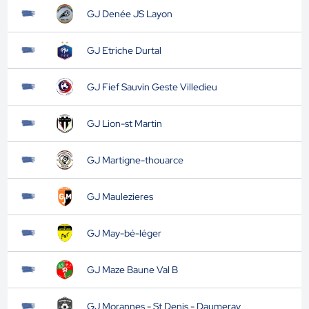
GJ Denée JS Layon
GJ Etriche Durtal
GJ Fief Sauvin Geste Villedieu
GJ Lion-st Martin
GJ Martigne-thouarce
GJ Maulezieres
GJ May-bé-léger
GJ Maze Baune Val B
GJ Morannes - St Denis - Daumeray