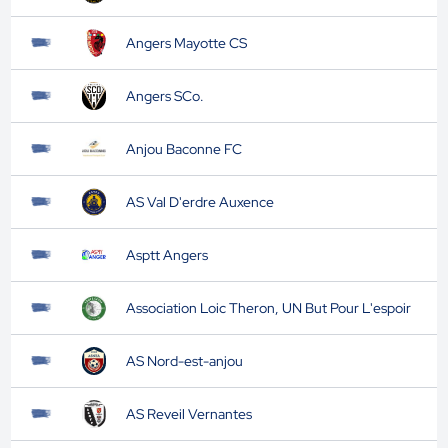
Angers Mayotte CS
Angers SCo.
Anjou Baconne FC
AS Val D'erdre Auxence
Asptt Angers
Association Loic Theron, UN But Pour L'espoir
AS Nord-est-anjou
AS Reveil Vernantes