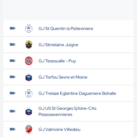
GJ St Quentin la Poiteviniere
GJ Stmelaine Juigne
GJ Tessoualle - Puy
GJ Torfou Sevre et Moine
GJ Trelaze Eglantine Dagueniere Bohalle
GJ US St Georges S/loire-CAs
Possosavennieres
GJ Valmoine Villedieu