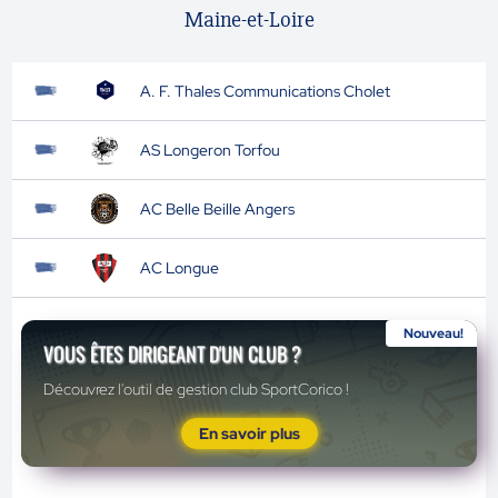
Maine-et-Loire
A. F. Thales Communications Cholet
AS Longeron Torfou
AC Belle Beille Angers
AC Longue
Nouveau!
VOUS ÊTES DIRIGEANT D'UN CLUB ?
Découvrez l'outil de gestion club SportCorico !
En savoir plus