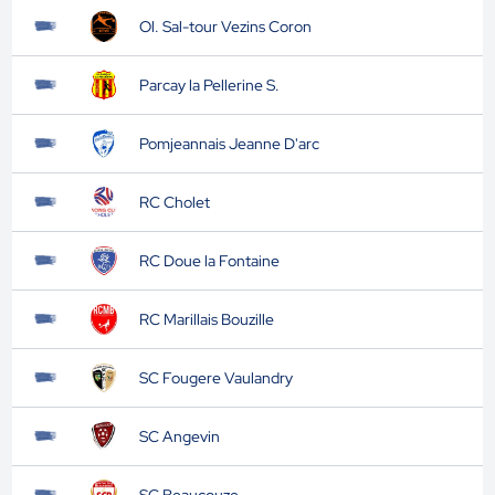
Ol. Sal-tour Vezins Coron
Parcay la Pellerine S.
Pomjeannais Jeanne D'arc
RC Cholet
RC Doue la Fontaine
RC Marillais Bouzille
SC Fougere Vaulandry
SC Angevin