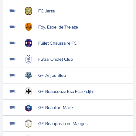
FC Jarzé
Foy. Espe. de Trelaze
Fuilet Chaussaire FC
Futsal Cholet Club
GF Anjou Bleu
GF Beaucouze Esb Fcla Fcljlm
GF Beaufort Maze
GF Beaupreau en Mauges