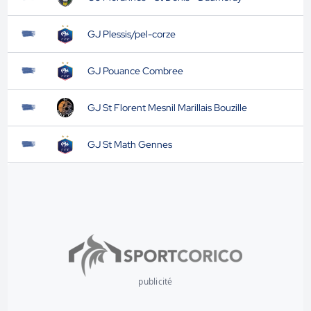
GJ Plessis/pel-corze
GJ Pouance Combree
GJ St Florent Mesnil Marillais Bouzille
GJ St Math Gennes
publicité