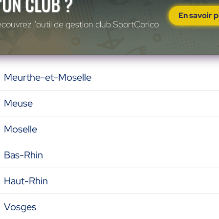
'UN CLUB ?
En savoir p
couvrez l'outil de gestion club SportCorico
Meurthe-et-Moselle
Meuse
Moselle
Bas-Rhin
Haut-Rhin
Vosges