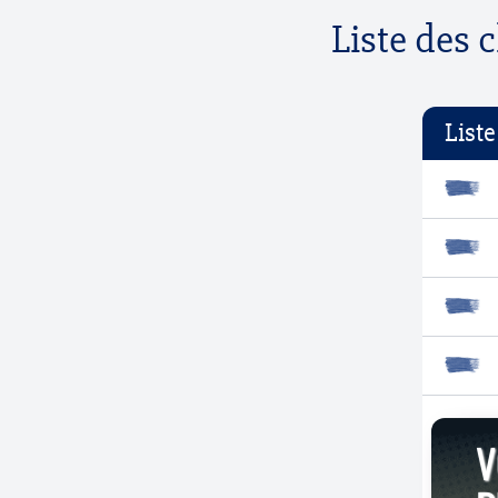
Liste des 
List
V