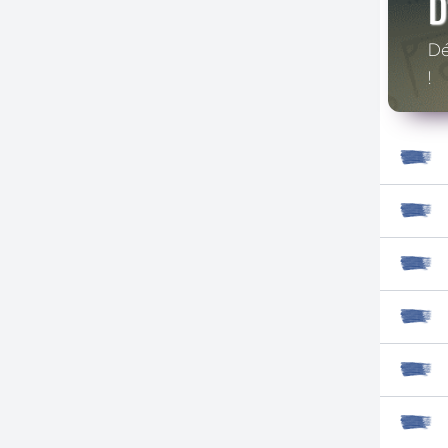
D
Dé
!