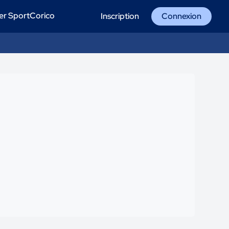
er SportCorico
Inscription
Connexion