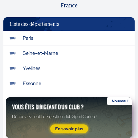
France
Liste des départements
Paris
Seine-et-Marne
Yvelines
Essonne
Nouveau!
VOUS ÊTES DIRIGEANT D'UN CLUB ?
Découvrez l'outil de gestion club SportCorico !
En savoir plus