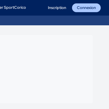
er SportCorico
Inscription
Connexion