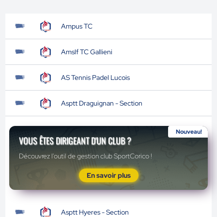
Ampus TC
Amslf TC Gallieni
AS Tennis Padel Lucois
Asptt Draguignan - Section
Nouveau!
VOUS ÊTES DIRIGEANT D'UN CLUB ?
Découvrez l'outil de gestion club SportCorico !
En savoir plus
Asptt Hyeres - Section