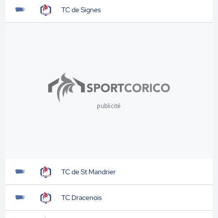
TC de Signes
publicité
TC de St Mandrier
TC Dracenois