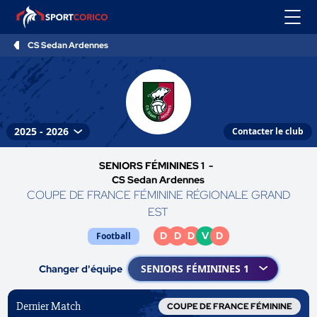
CS Sedan Ardennes
Contacter le club
SENIORS FÉMININES 1 -
CS Sedan Ardennes
COUPE DE FRANCE FÉMININE RÉGIONALE GRAND
EST
D
D
D
V
D
Football
Changer d'équipe
Dernier Match
COUPE DE FRANCE FÉMININE