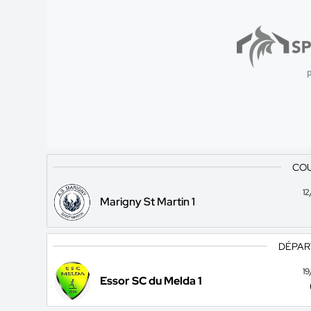
p
COU
1
Marigny St Martin 1
DÉPAR
1
Essor SC du Melda 1