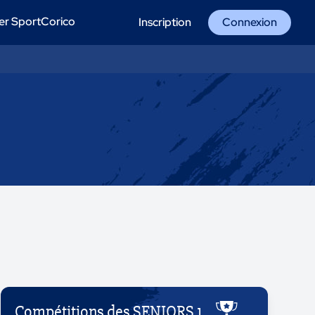
er SportCorico
Inscription
Connexion
Compétitions des SENIORS 1