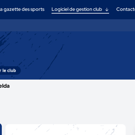
a gazette des sports
Logiciel de gestion club
Contact
 le club
elda