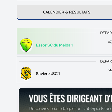
CALENDIER & RÉSULTATS
DÉPAR
07
Essor SC du Melda 1
DÉPAR
14
Savieres SC 1
VOUS ÊTES DIRIGEANT D
Découvrez l'outil de gestion club SportCoric