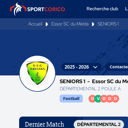
Recherche club
L
Accueil
Essor SC du Melda
SENIORS 1
Contacter
SENIORS 1 -
Essor SC du M
DÉPARTEMENTAL 2 POULE A
Football
D
V
D
D
D
Dernier Match
DÉPARTEMENTAL 2