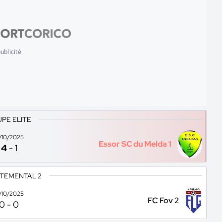
ublicité
PE ELITE
2/10/2025
Essor SC du Melda 1
4
-
1
TEMENTAL 2
9/10/2025
FC Fov 2
0
-
0