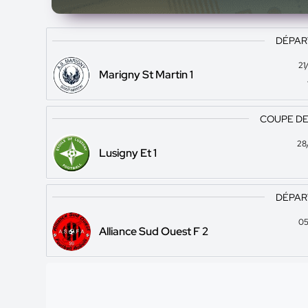
DÉPAR
21
Marigny St Martin 1
COUPE DE
28
Lusigny Et 1
DÉPAR
05
Alliance Sud Ouest F 2