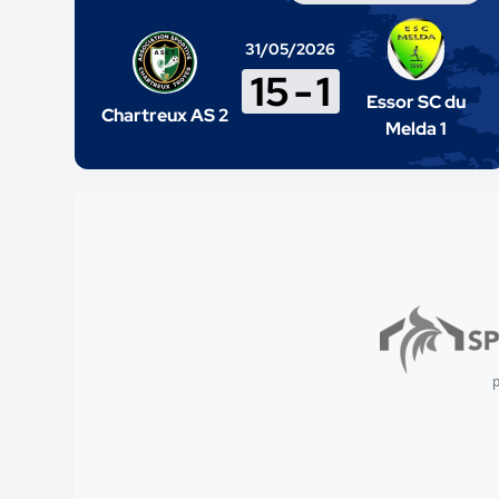
31/05/2026
15
-
1
Essor SC du
Chartreux AS 2
Melda 1
p