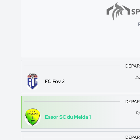
p
DÉPAR
29
FC Fov 2
DÉPAR
12
Essor SC du Melda 1
DÉPAR