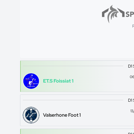
p
D1
06
ET.S Foissiat 1
D1
1
Valserhone Foot 1