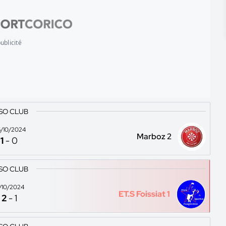
ublicité
 SO CLUB
/10/2024
Marboz 2
1
-
0
 SO CLUB
3/10/2024
ET.S Foissiat 1
2
-
1