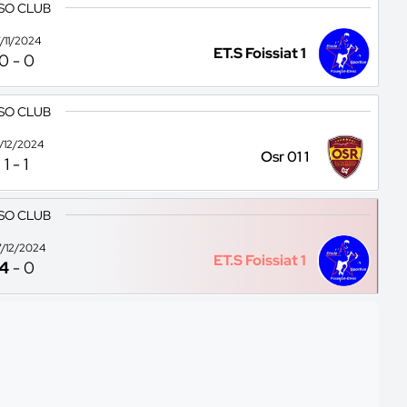
 SO CLUB
7/11/2024
ET.S Foissiat 1
0
-
0
 SO CLUB
1/12/2024
Osr 01 1
1
-
1
 SO CLUB
/12/2024
ET.S Foissiat 1
4
-
0