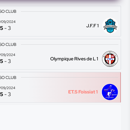
 SO CLUB
/09/2024
J.F.F 1
5
-
3
 SO CLUB
/09/2024
Olympique Rives de L 1
5
-
3
 SO CLUB
/09/2024
ET.S Foissiat 1
5
-
3