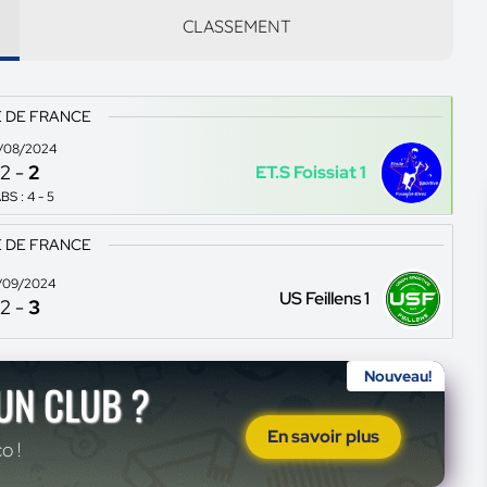
CLASSEMENT
 DE FRANCE
/08/2024
2
-
2
ET.S Foissiat 1
BS : 4 - 5
 DE FRANCE
/09/2024
US Feillens 1
2
-
3
Nouveau!
'UN CLUB ?
En savoir plus
o !