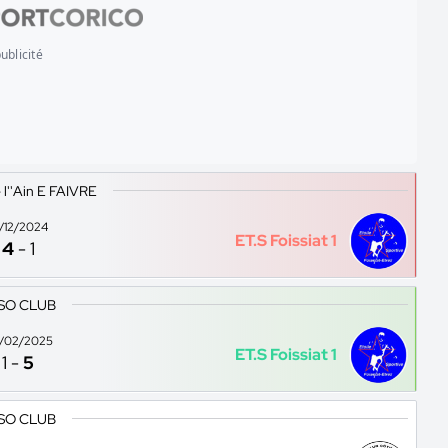
ublicité
l''Ain E FAIVRE
5/12/2024
ET.S Foissiat 1
4
-
1
 SO CLUB
/02/2025
ET.S Foissiat 1
1
-
5
 SO CLUB