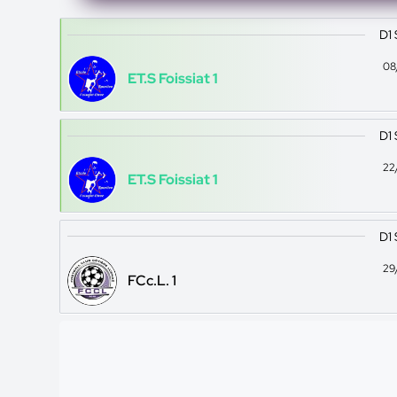
D1
08
ET.S Foissiat 1
D1
22
ET.S Foissiat 1
D1
29
FCc.L. 1