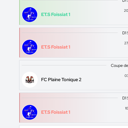
D1
20
ET.S Foissiat 1
D1
27
ET.S Foissiat 1
Coupe de 
0
FC Plaine Tonique 2
D1
1
ET.S Foissiat 1