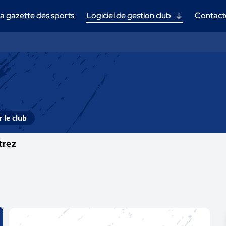
a gazette des sports
Logiciel de gestion club
Contact
 le club
trez