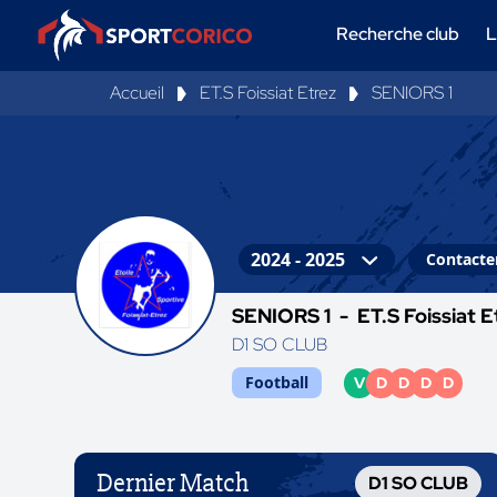
Recherche club
L
Accueil
ET.S Foissiat Etrez
SENIORS 1
Contacter
SENIORS 1 -
ET.S Foissiat E
D1 SO CLUB
Football
V
D
D
D
D
Dernier Match
D1 SO CLUB