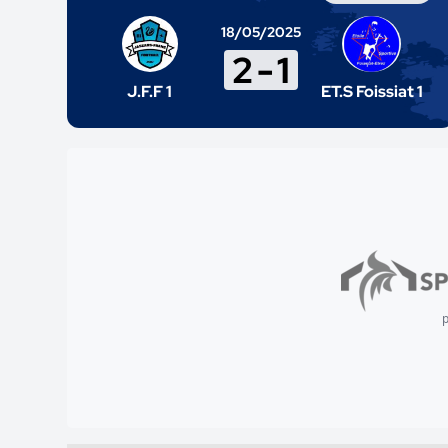
18/05/2025
2
-
1
J.F.F 1
ET.S Foissiat 1
p