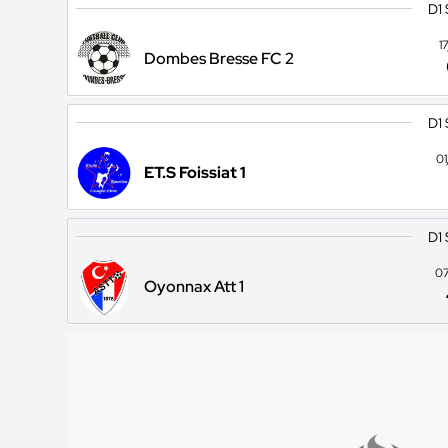
D1
1
Dombes Bresse FC 2
D1
0
ET.S Foissiat 1
D1
07
Oyonnax Att 1