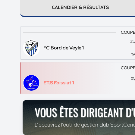
CALENDIER & RÉSULTATS
COUPE
25
FC Bord de Veyle 1
TA
COUPE
01
ET.S Foissiat 1
VOUS ÊTES DIRIGEANT D
Découvrez l'outil de gestion club SportCoric