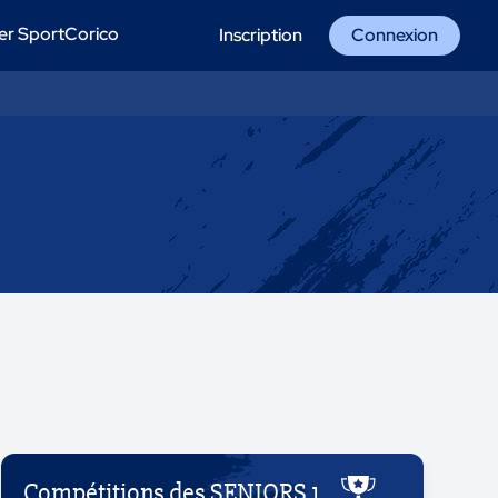
er SportCorico
Inscription
Connexion
Compétitions des SENIORS 1