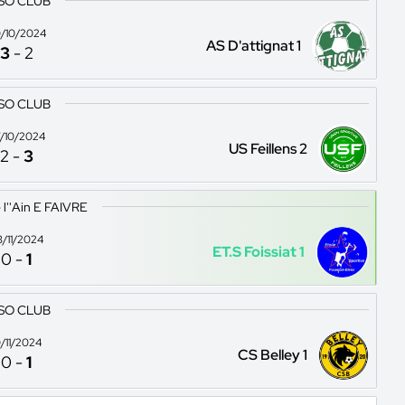
 SO CLUB
/10/2024
AS D'attignat 1
3
-
2
 SO CLUB
/10/2024
US Feillens 2
2
-
3
l''Ain E FAIVRE
3/11/2024
ET.S Foissiat 1
0
-
1
 SO CLUB
0/11/2024
CS Belley 1
0
-
1