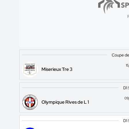
p
Coupe de 
1
Miserieux Tre 3
D1
09
Olympique Rives de L 1
D1