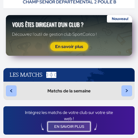
CHAMP SENIOR DEPARTEMENTAL 2 POULE B
Nouveau!
VOUS ÊTES DIRIGEANT D'UN CLUB ?
Découvrez l'outil de gestion club SportCorico !
En savoir plus
LES MATCHS
<
>
Matchs de la semaine
Intégrez les matchs de votre club sur votre site
web !
EN SAVOIR PLUS