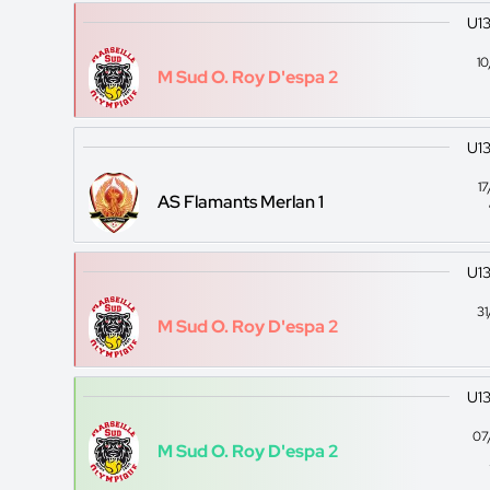
U13
1
M Sud O. Roy D'espa 2
U13
1
AS Flamants Merlan 1
U13
3
M Sud O. Roy D'espa 2
U13
07
M Sud O. Roy D'espa 2