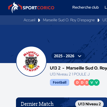
Recherche club
L
Accueil
Marseille Sud O. Roy D'espagne
U1
U13 2 -
Marseille Sud O. Ro
U13 Niveau 2 1 POULE J
Football
D
D
D
V
V
Dernier Match
U13 Niveau 2