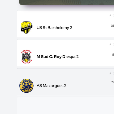
U13
0
US St Barthelemy 2
U13
1
M Sud O. Roy D'espa 2
U13
2
AS Mazargues 2