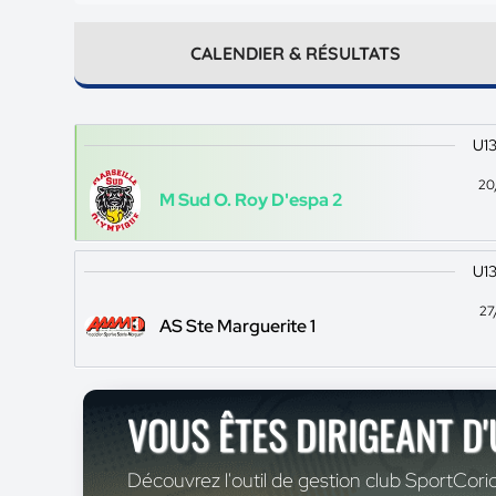
CALENDIER & RÉSULTATS
U13
20
M Sud O. Roy D'espa 2
U13
27
AS Ste Marguerite 1
VOUS ÊTES DIRIGEANT D
Découvrez l'outil de gestion club SportCoric