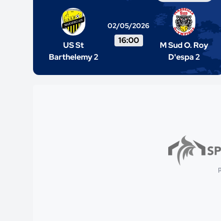
02/05/2026
16:00
US St
M Sud O. Roy
Barthelemy 2
D'espa 2
p