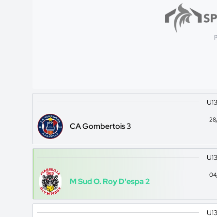
p
U13
28
CA Gombertois 3
U13
04
M Sud O. Roy D'espa 2
U13