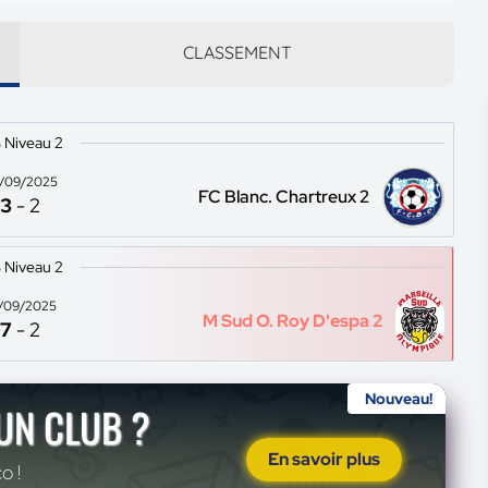
CLASSEMENT
 Niveau 2
/09/2025
FC Blanc. Chartreux 2
3
-
2
 Niveau 2
/09/2025
M Sud O. Roy D'espa 2
7
-
2
Nouveau!
'UN CLUB ?
En savoir plus
o !