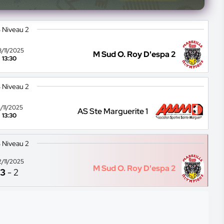
 Niveau 2
8/11/2025
M Sud O. Roy D'espa 2
13:30
 Niveau 2
5/11/2025
AS Ste Marguerite 1
13:30
 Niveau 2
2/11/2025
M Sud O. Roy D'espa 2
3
-
2