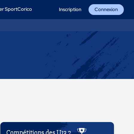
er SportCorico
Inscription
Connexion
Compétitions des U13 2