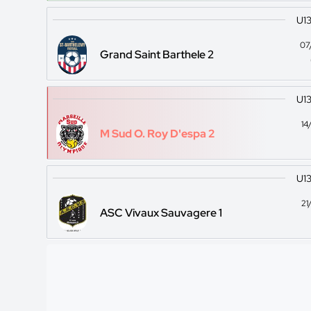
U13
07
Grand Saint Barthele 2
U13
14
M Sud O. Roy D'espa 2
U13
21
ASC Vivaux Sauvagere 1