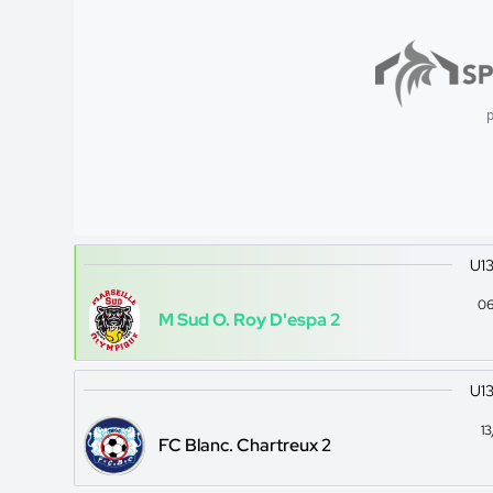
p
U13
06
M Sud O. Roy D'espa 2
U13
1
FC Blanc. Chartreux 2