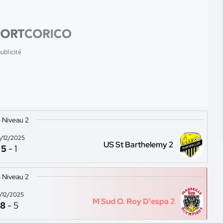
ublicité
 Niveau 2
/12/2025
US St Barthelemy 2
5
-
1
 Niveau 2
3/12/2025
M Sud O. Roy D'espa 2
8
-
5