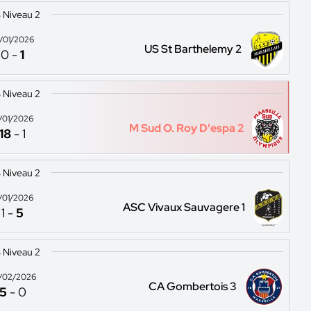
 Niveau 2
0/01/2026
US St Barthelemy 2
0
-
1
 Niveau 2
7/01/2026
M Sud O. Roy D'espa 2
18
-
1
 Niveau 2
1/01/2026
ASC Vivaux Sauvagere 1
1
-
5
 Niveau 2
/02/2026
CA Gombertois 3
5
-
0