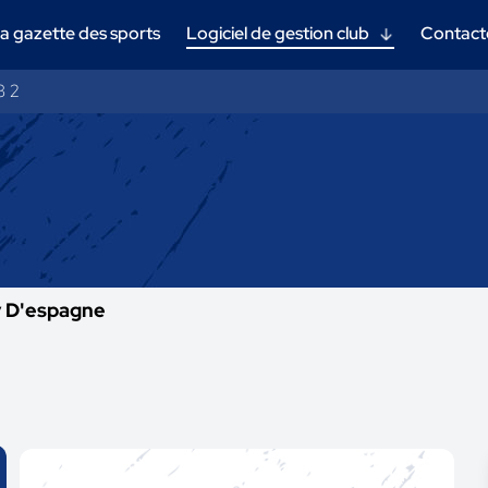
a gazette des sports
Logiciel de gestion club
Contact
3 2
y D'espagne