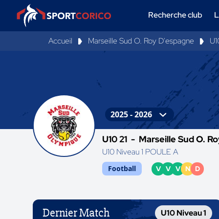
Recherche club
L
Accueil
Marseille Sud O. Roy D'espagne
U1
U10 21 -
Marseille Sud O. R
U10 Niveau 1 POULE A
Football
V
V
V
N
D
Dernier Match
U10 Niveau 1