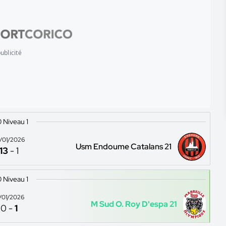
ublicité
 Niveau 1
0/01/2026
Usm Endoume Catalans 21
13
-
1
 Niveau 1
7/01/2026
M Sud O. Roy D'espa 21
0
-
1