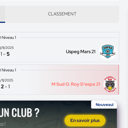
CLASSEMENT
 Niveau 1
8/11/2025
Uspeg Mars 21
1
-
5
 Niveau 1
5/11/2025
M Sud O. Roy D'espa 21
2
-
1
Nouveau!
'UN CLUB ?
En savoir plus
o !