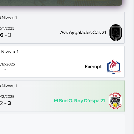
 Niveau 1
2/11/2025
Avs Aygalades Cas 21
6
-
3
 Niveau 1
/12/2025
Exempt
-
 Niveau 1
3/12/2025
M Sud O. Roy D'espa 21
2
-
3