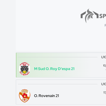
p
U10
1
M Sud O. Roy D'espa 21
U10
1
O. Rovenain 21