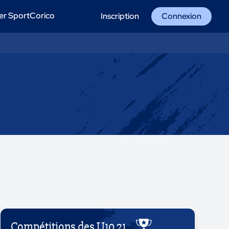
er SportCorico
Inscription
Connexion
Compétitions des U10 21