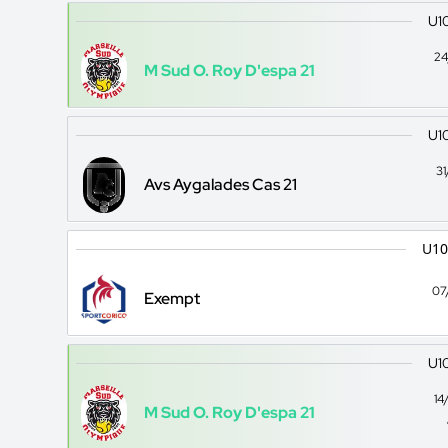
U10
24
M Sud O. Roy D'espa 21
U10
3
Avs Aygalades Cas 21
U10
07
Exempt
U10
14
M Sud O. Roy D'espa 21