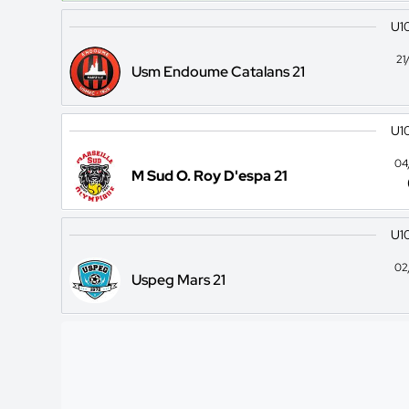
U10
21
Usm Endoume Catalans 21
U10
04
M Sud O. Roy D'espa 21
U10
02
Uspeg Mars 21