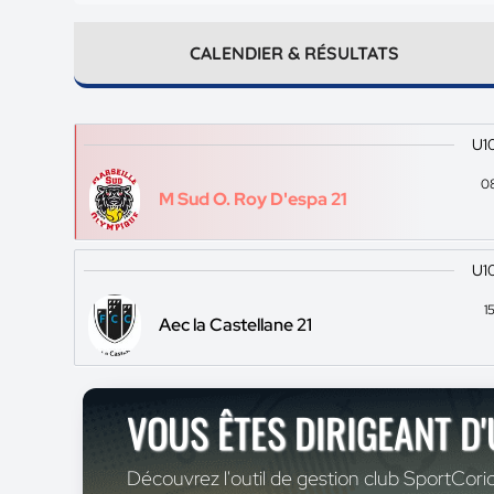
CALENDIER & RÉSULTATS
U10
0
M Sud O. Roy D'espa 21
U10
1
Aec la Castellane 21
VOUS ÊTES DIRIGEANT D
Découvrez l'outil de gestion club SportCoric