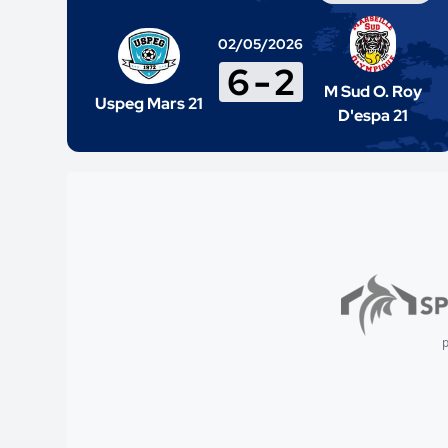
02/05/2026
6
-
2
M Sud O. Roy
Uspeg Mars 21
D'espa 21
p