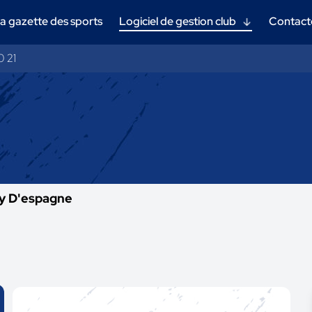
a gazette des sports
Logiciel de gestion club
Contact
0 21
oy D'espagne