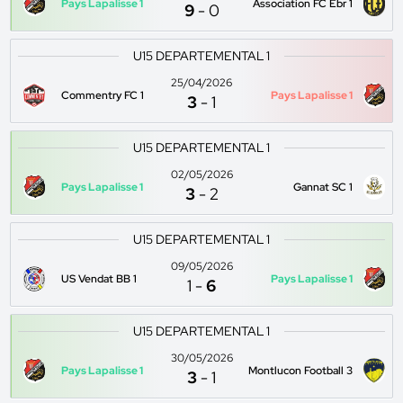
Pays Lapalisse 1
Association FC Ebr 1
9
-
0
U15 DEPARTEMENTAL 1
25/04/2026
Commentry FC 1
Pays Lapalisse 1
3
-
1
U15 DEPARTEMENTAL 1
02/05/2026
Pays Lapalisse 1
Gannat SC 1
3
-
2
U15 DEPARTEMENTAL 1
09/05/2026
US Vendat BB 1
Pays Lapalisse 1
1
-
6
U15 DEPARTEMENTAL 1
30/05/2026
Pays Lapalisse 1
Montlucon Football 3
3
-
1