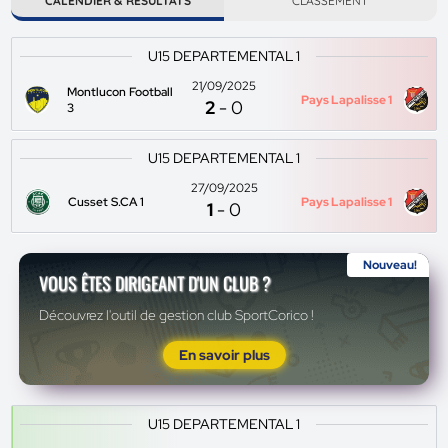
CALENDIER & RÉSULTATS
CLASSEMENT
U15 DEPARTEMENTAL 1
21/09/2025
Montlucon Football
Pays Lapalisse 1
2
-
0
3
U15 DEPARTEMENTAL 1
27/09/2025
Cusset S.CA 1
Pays Lapalisse 1
1
-
0
Nouveau!
VOUS ÊTES DIRIGEANT D'UN CLUB ?
Découvrez l'outil de gestion club SportCorico !
En savoir plus
U15 DEPARTEMENTAL 1