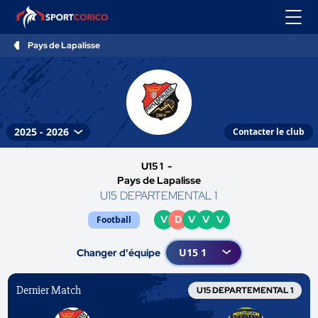
Pays de Lapalisse
Contacter le club
U15 1 -
Pays de Lapalisse
U15 DEPARTEMENTAL 1
V
D
V
V
V
Football
Changer d'équipe
Dernier Match
U15 DEPARTEMENTAL 1