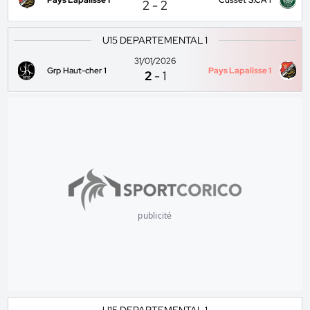
Pays Lapalisse 1
Cusset S.CA 1
2
-
2
U15 DEPARTEMENTAL 1
31/01/2026
Grp Haut-cher 1
Pays Lapalisse 1
2
-
1
publicité