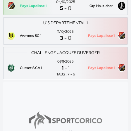
04/10/2025
Pays Lapalisse 1
Grp Haut-cher 1
5
-
0
U15 DEPARTEMENTAL 1
11/10/2025
Avermes SC 1
Pays Lapalisse 1
3
-
0
CHALLENGE JACQUES DUVERGER
01/11/2025
1
-
1
Cusset S.CA 1
Pays Lapalisse 1
TABS : 7 - 6