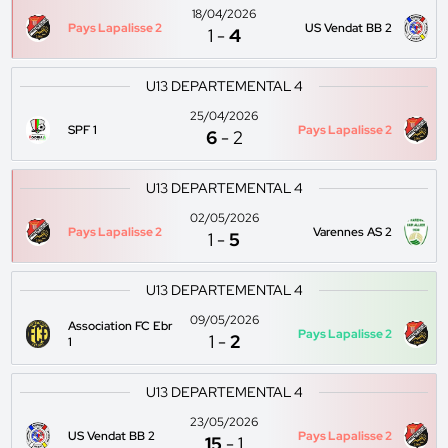
18/04/2026
Pays Lapalisse 2
US Vendat BB 2
1
-
4
U13 DEPARTEMENTAL 4
25/04/2026
SPF 1
Pays Lapalisse 2
6
-
2
U13 DEPARTEMENTAL 4
02/05/2026
Pays Lapalisse 2
Varennes AS 2
1
-
5
U13 DEPARTEMENTAL 4
09/05/2026
Association FC Ebr
Pays Lapalisse 2
1
-
2
1
U13 DEPARTEMENTAL 4
23/05/2026
US Vendat BB 2
Pays Lapalisse 2
15
-
1