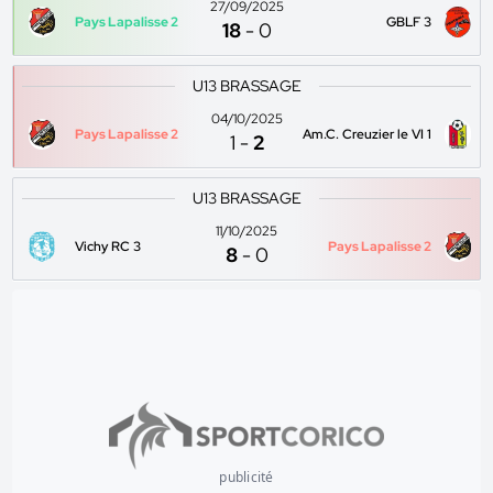
27/09/2025
Pays Lapalisse 2
GBLF 3
18
-
0
U13 BRASSAGE
04/10/2025
Pays Lapalisse 2
Am.C. Creuzier le VI 1
1
-
2
U13 BRASSAGE
11/10/2025
Vichy RC 3
Pays Lapalisse 2
8
-
0
publicité