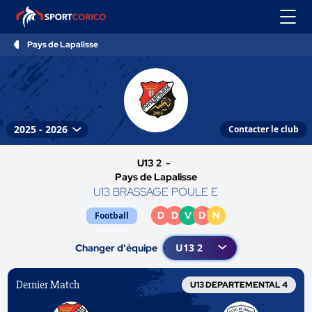
Pays de Lapalisse
Contacter le club
U13 2 -
Pays de Lapalisse
U13 BRASSAGE POULE E
D
D
V
D
N
Football
Changer d'équipe
Dernier Match
U13 DEPARTEMENTAL 4