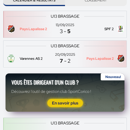
CALENDIER & RÉSULTATS
CLASSEMENT
U13 BRASSAGE
13/09/2025
Pays Lapalisse 2
SPF 2
3
-
5
U13 BRASSAGE
20/09/2025
Varennes AS 2
Pays Lapalisse 2
7
-
2
Nouveau!
VOUS ÊTES DIRIGEANT D'UN CLUB ?
Découvrez l'outil de gestion club SportCorico !
En savoir plus
U13 BRASSAGE