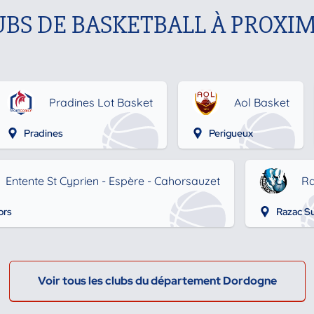
UBS DE BASKETBALL À PROXIM
Pradines Lot Basket
Aol Basket
Pradines
Perigueux
Entente St Cyprien - Espère - Cahorsauzet
Ra
ors
Razac Su
Voir tous les clubs du département Dordogne