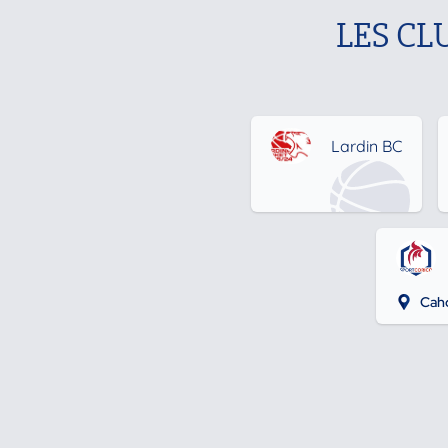
LES CL
Lardin BC
Cah