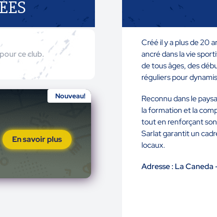
ÉES
Créé il y a plus de 20 a
pour ce club.
ancré dans la vie sport
de tous âges, des déb
réguliers pour dynamise
Nouveau!
Reconnu dans le pays
la formation et la com
tout en renforçant so
Sarlat garantit un cad
En savoir plus
locaux.
Adresse : La Caned