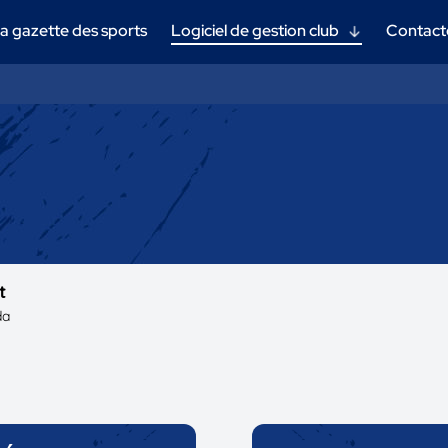
a gazette des sports
Logiciel de gestion club
Contact
t
da