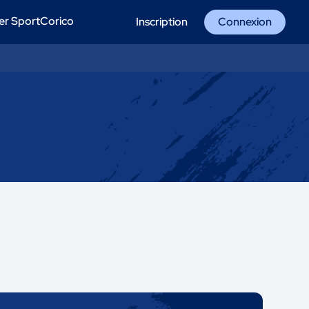
er SportCorico
Inscription
Connexion