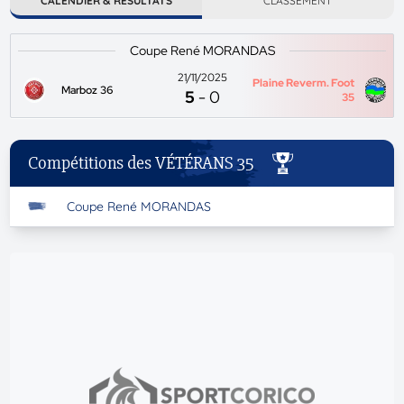
CALENDIER & RÉSULTATS
CLASSEMENT
Coupe René MORANDAS
21/11/2025
Plaine Reverm. Foot
Marboz 36
5
-
0
35
Compétitions des VÉTÉRANS 35
Coupe René MORANDAS